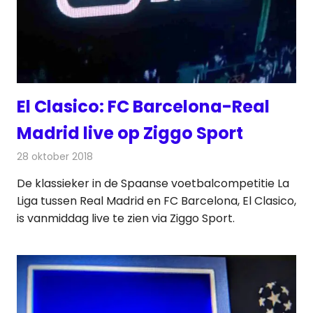
El Clasico: FC Barcelona-Real
Madrid live op Ziggo Sport
28 oktober 2018
Redactie
Televisienieuws
De klassieker in de Spaanse voetbalcompetitie La
Liga tussen Real Madrid en FC Barcelona, El Clasico,
is vanmiddag live te zien via Ziggo Sport.