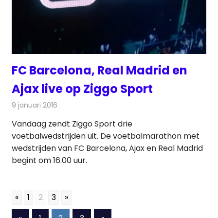
FC Barcelona, Real Madrid en
Ajax live op Ziggo Sport
9 januari 2016
Redactie
Nieuws
,
Televisienieuws
Vandaag zendt Ziggo Sport drie
voetbalwedstrijden uit. De voetbalmarathon met
wedstrijden van FC Barcelona, Ajax en Real Madrid
begint om 16.00 uur.
«
1
2
3
»
Berichten
Vorige
Volgende