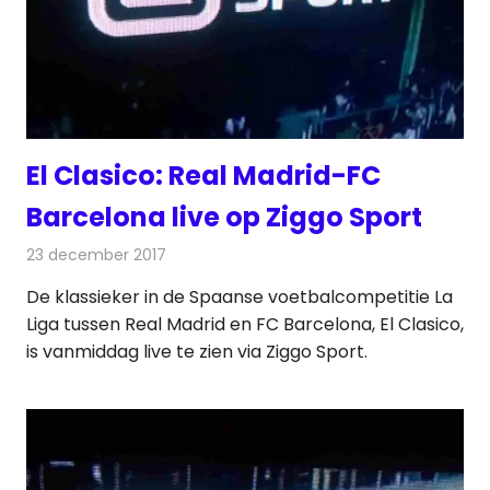
El Clasico: Real Madrid-FC
Barcelona live op Ziggo Sport
23 december 2017
Redactie
Nieuws
,
Televisienieuws
De klassieker in de Spaanse voetbalcompetitie La
Liga tussen Real Madrid en FC Barcelona, El Clasico,
is vanmiddag live te zien via Ziggo Sport.