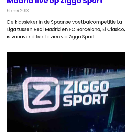
Madrid live op Ziggo Sport
6 mei 2018
Redactie
Televisienieuws
De klassieker in de Spaanse voetbalcompetitie La
Liga tussen Real Madrid en FC Barcelona, El Clasico,
is vanavond live te zien via Ziggo Sport.