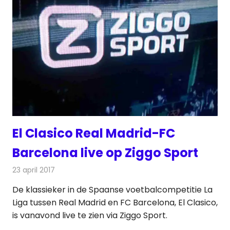
El Clasico Real Madrid-FC
Barcelona live op Ziggo Sport
23 april 2017
Redactie
Nieuws
,
Televisienieuws
De klassieker in de Spaanse voetbalcompetitie La
Liga tussen Real Madrid en FC Barcelona, El Clasico,
is vanavond live te zien via Ziggo Sport.