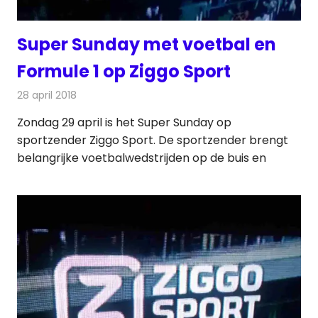
Super Sunday met voetbal en
Formule 1 op Ziggo Sport
28 april 2018
Redactie
Nieuws
,
Televisienieuws
Zondag 29 april is het Super Sunday op
sportzender Ziggo Sport. De sportzender brengt
belangrijke voetbalwedstrijden op de buis en