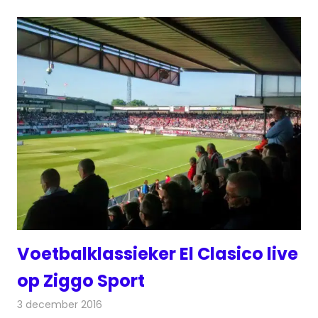
Voetbalklassieker El Clasico live
op Ziggo Sport
3 december 2016
Redactie
Nieuws
,
Televisienieuws