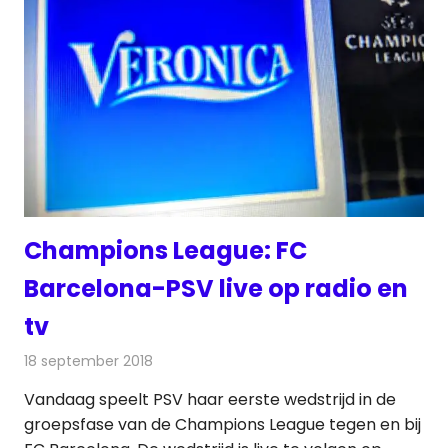
Champions League: FC
Barcelona-PSV live op radio en
tv
18 september 2018
Redactie
Televisienieuws
Vandaag speelt PSV haar eerste wedstrijd in de
groepsfase van de Champions League tegen en bij