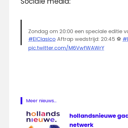
Sociale media:
Zondag om 20:00 een speciale editie 
#ElClasico
Aftrap wedstrijd: 20:45 ⚽️
#
pic.twitter.com/M6VwfWAWrY
El
— Rondo (@Rondo)
April 21, 2017
Clasico
FC
Barcelona
klassieker
La
Meer nieuws...
Liga
livestream
hollandsnieuwe gaa
El Clasico
netwerk
Real