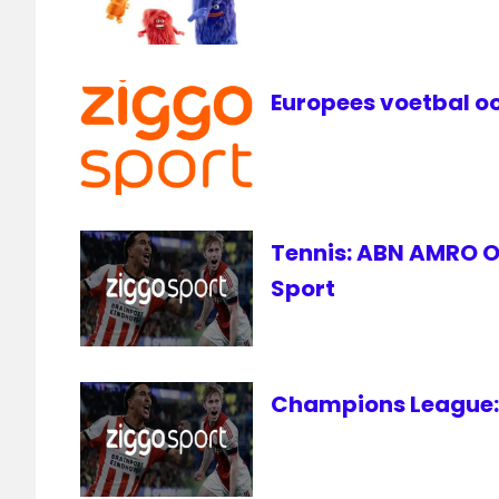
Madrid
Real-
Barcelona
Europees voetbal oo
televisie
Ziggo
Sport
Ziggo
Sport
Tennis: ABN AMRO Op
Totaal
Sport
Champions League: 