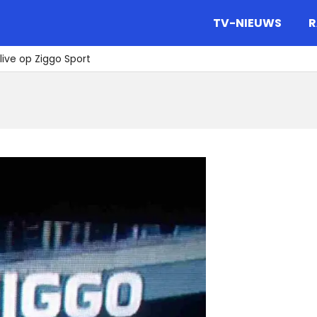
gazine.
TV-NIEUWS
R
live op Ziggo Sport