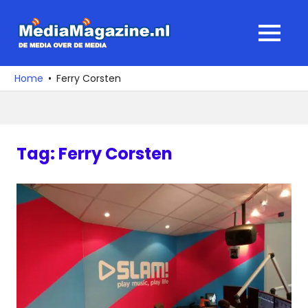
Ga
naar
MediaMagaz
MENU
de
De
inhoud
media
Home
Ferry Corsten
over
de
media
Tag:
Ferry Corsten