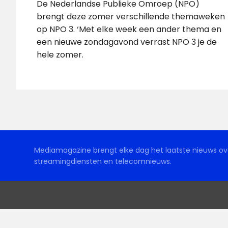
De Nederlandse Publieke Omroep (NPO)
brengt deze zomer verschillende themaweken
op NPO 3. ‘Met elke week een ander thema en
een nieuwe zondagavond verrast NPO 3 je de
hele zomer.
Mediamagazine brengt elke dag het laatste nieuws ove
streamingdiensten en telecomnieuws.