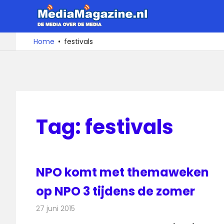
Ga
MediaMa
naar
de
De
Home
festivals
media
inhoud
over
de
media
Tag:
festivals
NPO komt met themaweken
op NPO 3 tijdens de zomer
27 juni 2015
Redactie
Nieuws
,
Televisienieuws