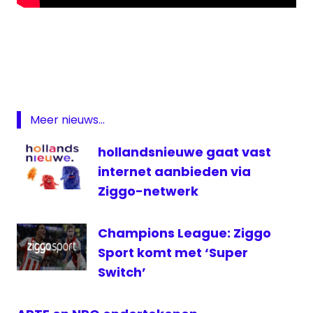
festivals
NPO
NPO
3
NPO3
Meer nieuws...
televisie
hollandsnieuwe gaat vast
themaweek
internet aanbieden via
zomer
Ziggo-netwerk
Champions League: Ziggo
Sport komt met ‘Super
Switch’