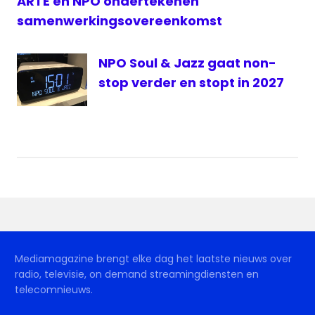
ARTE en NPO ondertekenen
samenwerkingsovereenkomst
NPO Soul & Jazz gaat non-
stop verder en stopt in 2027
Mediamagazine brengt elke dag het laatste nieuws over
radio, televisie, on demand streamingdiensten en
telecomnieuws.