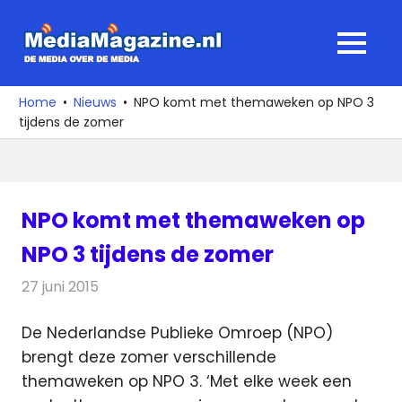
Ga
naar
MediaMagaz
MENU
de
De
inhoud
media
Home
Nieuws
NPO komt met themaweken op NPO 3
over
tijdens de zomer
de
media
NPO komt met themaweken op
NPO 3 tijdens de zomer
27 juni 2015
Redactie
Nieuws
,
Televisienieuws
De Nederlandse Publieke Omroep (NPO)
brengt deze zomer verschillende
themaweken op NPO 3. ‘Met elke week een