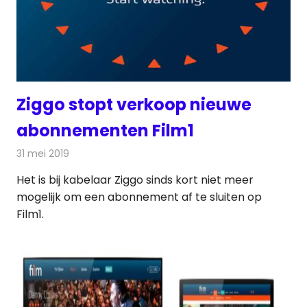
Ziggo stopt verkoop nieuwe
abonnementen Film1
31 mei 2019
Redactie
Televisienieuws
Het is bij kabelaar Ziggo sinds kort niet meer
mogelijk om een abonnement af te sluiten op
Film1.