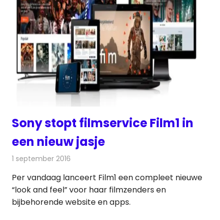
Sony stopt filmservice Film1 in
een nieuw jasje
1 september 2016
Redactie
Nieuws
,
Televisienieuws
Per vandaag lanceert Film1 een compleet nieuwe
“look and feel” voor haar filmzenders en
bijbehorende website en apps.