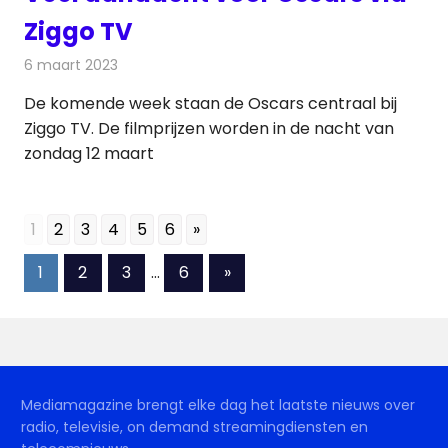
Ziggo TV
6 maart 2023
Redactie
Televisienieuws
De komende week staan de Oscars centraal bij
Ziggo TV. De filmprijzen worden in de nacht van
zondag 12 maart
1
2
3
4
5
6
»
Berichten
Volgende
1
2
3
…
6
»
berichten
paginering
Mediamagazine brengt elke dag het laatste nieuws over
radio, televisie, on demand streamingdiensten en