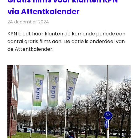
via Attentkalender
24 december 2024
Redactie
Televisienieuws
KPN biedt haar klanten de komende periode een
aantal gratis films aan. De actie is onderdeel van
de Attentkalender.