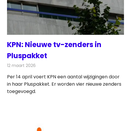
KPN: Nieuwe tv-zenders in
Pluspakket
12 maart 2026
Redactie
Televisienieuws
Per 14 april voert KPN een aantal wijzigingen door
in haar Pluspakket. Er worden vier nieuwe zenders
toegevoegd.