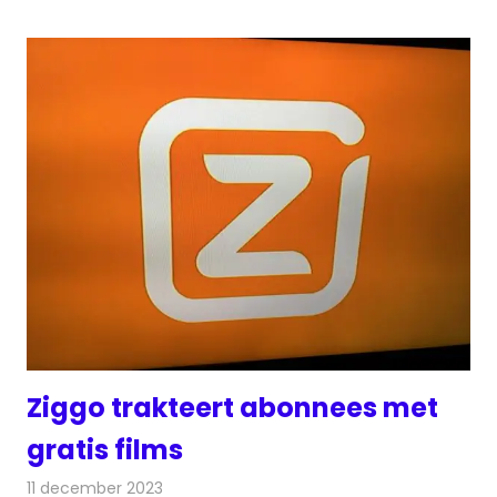
Ziggo trakteert abonnees met
gratis films
11 december 2023
Redactie
Televisienieuws