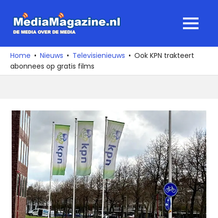
Ga
naar
MediaMagaz
MENU
de
De
inhoud
media
Home
Nieuws
Televisienieuws
Ook KPN trakteert
over
abonnees op gratis films
de
media