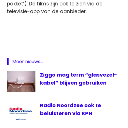
pakket’). De films zijn ook te zien via de
televisie-app van de aanbieder.
films
gratis
films
KPN
Meer nieuws...
Ziggo mag term “glasvezel-
kabel” blijven gebruiken
Radio Noordzee ook te
beluisteren via KPN