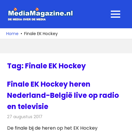
Ga
naar
MediaMagaz
MENU
de
De
inhoud
media
Home
Finale EK Hockey
over
de
media
Tag:
Finale EK Hockey
Finale EK Hockey heren
Nederland-België live op radio
en televisie
27 augustus 2017
Redactie
Nieuws
,
Televisienieuws
De finale bij de heren op het EK Hockey