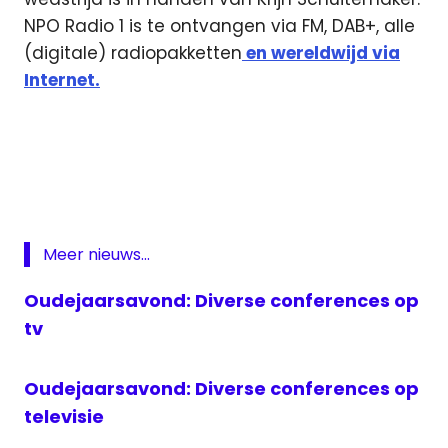
NPO Radio 1 is te ontvangen via FM, DAB+, alle
(digitale) radiopakketten
en wereldwijd via
Internet.
EK
Hockey
Finale
EK
Hockey
Meer nieuws...
hockey
live
Oudejaarsavond: Diverse conferences op
livestream
tv
hockey
Nederland-
Oudejaarsavond: Diverse conferences op
Belgie
televisie
NPO
1