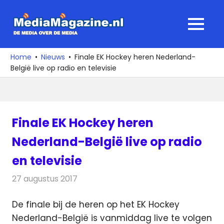
Ga
naar
MediaMagaz
MENU
de
De
inhoud
media
Home
Nieuws
Finale EK Hockey heren Nederland-
over
België live op radio en televisie
de
media
Finale EK Hockey heren
Nederland-België live op radio
en televisie
27 augustus 2017
Redactie
Nieuws
,
Televisienieuws
De finale bij de heren op het EK Hockey
Nederland-België is vanmiddag live te volgen