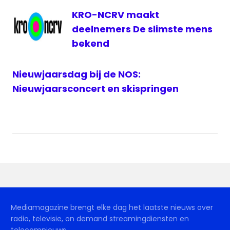
stream
KRO-NCRV maakt
finale
deelnemers De slimste mens
EK
bekend
Hockey
Nieuwjaarsdag bij de NOS:
Nieuwjaarsconcert en skispringen
Mediamagazine brengt elke dag het laatste nieuws over
radio, televisie, on demand streamingdiensten en