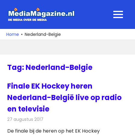
Ga
naar
MediaMagaz
MENU
de
De
inhoud
media
Home
Nederland-Belgie
over
de
media
Tag:
Nederland-Belgie
Finale EK Hockey heren
Nederland-België live op radio
en televisie
27 augustus 2017
Redactie
Nieuws
,
Televisienieuws
De finale bij de heren op het EK Hockey