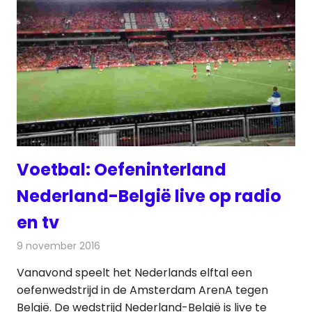
Voetbal: Oefeninterland
Nederland-België live op radio
en tv
9 november 2016
Redactie
Nieuws
,
Radionieuws
,
Televisienieuws
Vanavond speelt het Nederlands elftal een
oefenwedstrijd in de Amsterdam ArenA tegen
België. De wedstrijd Nederland-België is live te