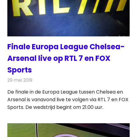
Finale Europa League Chelsea-
Arsenal live op RTL 7 en FOX
Sports
29 mei 2019
Redactie
Televisienieuws
De finale in de Europa League tussen Chelsea en
Arsenal is vanavond live te volgen via RTL 7 en FOX
Sports. De wedstrijd begint om 21.00 uur.