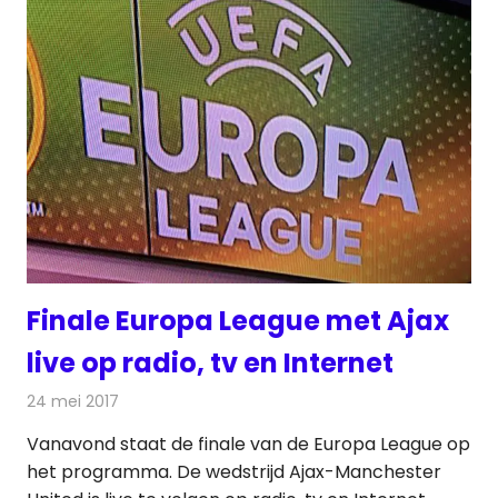
Finale Europa League met Ajax
live op radio, tv en Internet
24 mei 2017
Redactie
Nieuws
,
Radionieuws
,
Televisienieuws
Vanavond staat de finale van de Europa League op
het programma. De wedstrijd Ajax-Manchester