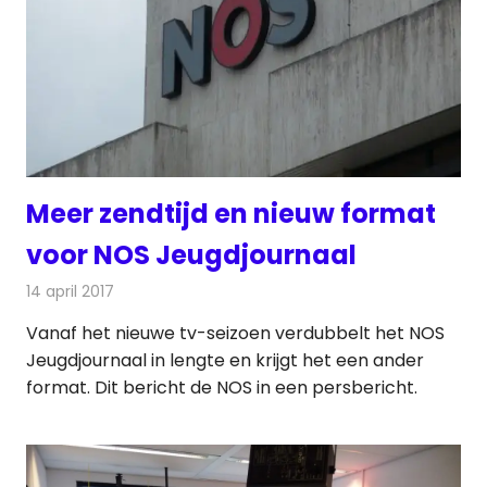
Meer zendtijd en nieuw format
voor NOS Jeugdjournaal
14 april 2017
Redactie
Nieuws
,
Televisienieuws
Vanaf het nieuwe tv-seizoen verdubbelt het NOS
Jeugdjournaal in lengte en krijgt het een ander
format. Dit bericht de NOS in een persbericht.