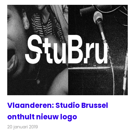
Vlaanderen: Studio Brussel
onthult nieuw logo
20 januari 2019
Redactie
Radionieuws