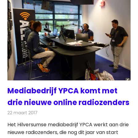
Mediabedrijf YPCA komt met
drie nieuwe online radiozenders
22 maart 2017
Redactie
Internet
,
Nieuws
,
Radionieuws
Het Hilversumse mediabedrijf YPCA werkt aan drie
nieuwe radiozenders, die nog dit jaar van start