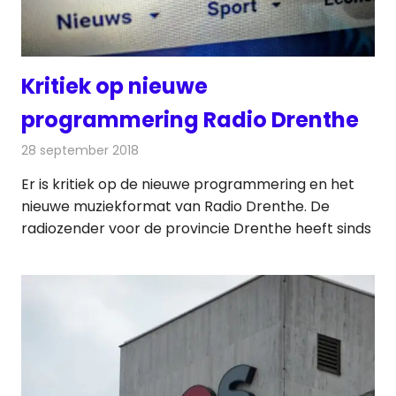
Kritiek op nieuwe
programmering Radio Drenthe
28 september 2018
Redactie
Radionieuws
Er is kritiek op de nieuwe programmering en het
nieuwe muziekformat van Radio Drenthe. De
radiozender voor de provincie Drenthe heeft sinds