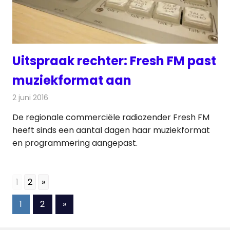
Uitspraak rechter: Fresh FM past
muziekformat aan
2 juni 2016
Redactie
Nieuws
,
Radionieuws
De regionale commerciële radiozender Fresh FM
heeft sinds een aantal dagen haar muziekformat
en programmering aangepast.
1
2
»
Berichten
Volgende
1
2
»
berichten
paginering