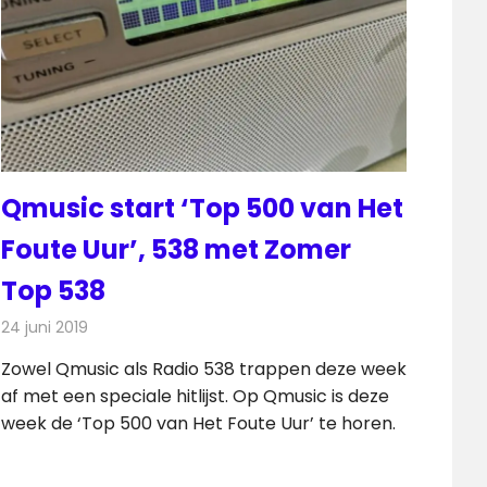
Qmusic start ‘Top 500 van Het
Foute Uur’, 538 met Zomer
Top 538
24 juni 2019
Redactie
Radionieuws
Zowel Qmusic als Radio 538 trappen deze week
af met een speciale hitlijst. Op Qmusic is deze
week de ‘Top 500 van Het Foute Uur’ te horen.