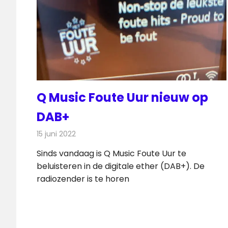
Q Music Foute Uur nieuw op
DAB+
15 juni 2022
Redactie
Radionieuws
Sinds vandaag is Q Music Foute Uur te
beluisteren in de digitale ether (DAB+). De
radiozender is te horen