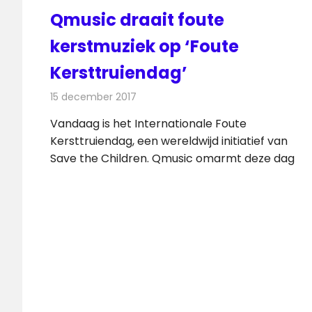
Qmusic draait foute
kerstmuziek op ‘Foute
Kersttruiendag’
15 december 2017
Redactie
Nieuws
,
Radionieuws
Vandaag is het Internationale Foute
Kersttruiendag, een wereldwijd initiatief van
Save the Children. Qmusic omarmt deze dag