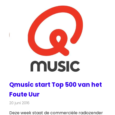
Qmusic start Top 500 van het
Foute Uur
20 juni 2016
Redactie
Nieuws
,
Radionieuws
Deze week staat de commerciële radiozender