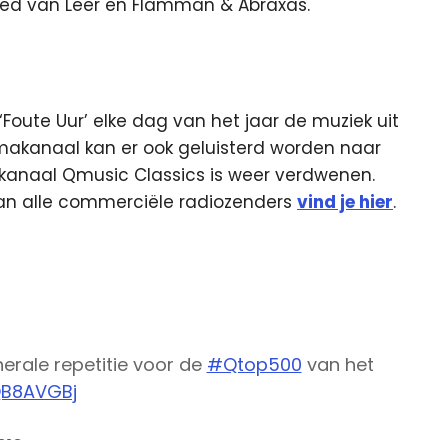
 Fred van Leer en Flamman & Abraxas.
‘Foute Uur’ elke dag van het jaar de muziek uit
emakanaal kan er ook geluisterd worden naar
kanaal Qmusic Classics is weer verdwenen.
van alle commerciële radiozenders
vind je hier
.
nerale repetitie voor de
#Qtop500
van het
QB8AVGBj
016