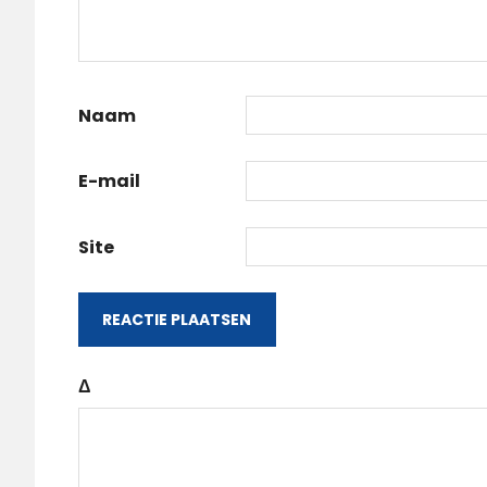
Naam
E-mail
Site
Δ