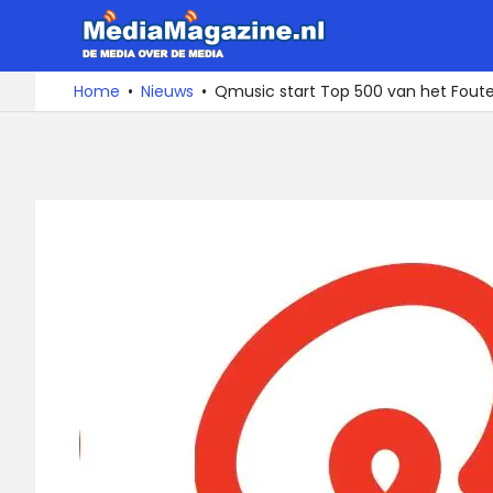
Ga
MediaMa
naar
de
De
Home
Nieuws
Qmusic start Top 500 van het Foute
media
inhoud
over
de
media