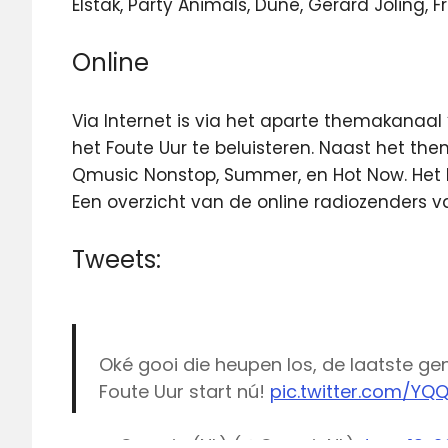
Elstak, Party Animals, Dune, Gerard Joling,
Online
Via Internet is via het aparte themakanaal 
het Foute Uur te beluisteren. Naast het th
Qmusic Nonstop, Summer, en Hot Now. Het 
Een overzicht van de online radiozenders 
Tweets:
Oké gooi die heupen los, de laatste ge
Foute Uur start nú!
pic.twitter.com/YQ
— Qmusic (NL) (@QmusicNL)
June 19, 2