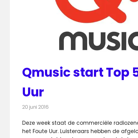
Qmusic start Top 
Uur
20 juni 2016
Redactie
Nieuws
,
Radionieuws
Deze week staat de commerciële radiozend
het Foute Uur.
Luisteraars hebben de afgel