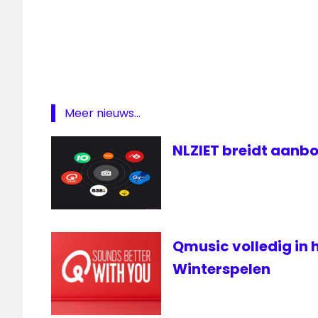
feest
Foute
Uur
Foute
Uur
Top
500
Meer nieuws...
O'G3NE
NLZIET breidt aanbo
Qmusic
Radio
Qmusic volledig in 
Winterspelen