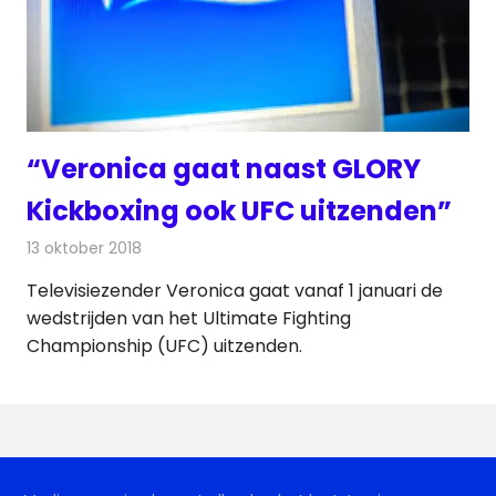
“Veronica gaat naast GLORY
Kickboxing ook UFC uitzenden”
13 oktober 2018
Redactie
Televisienieuws
Televisiezender Veronica gaat vanaf 1 januari de
wedstrijden van het Ultimate Fighting
Championship (UFC) uitzenden.