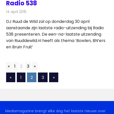
Radio 538
14 april 2015
Redactie
Radionieuws
DJ Ruud de Wild zal op donderdag 30 april
aanstaande zijn laatste radio-uitzending bij Radio
538 presenteren. De een-na-laatste uitzending
van Ruuddewild.nl heeft als thema ‘Bowlen, BN’ers
en Bruin Fruit’
«
1
2
3
»
Berichten
Vorige
Volgende
«
1
2
3
»
berichten
berichten
paginering
Mediamagazine brengt elke dag het laatste nieuws over