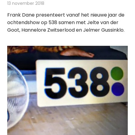
13 november 2018
Redactie
Radionieuws
Frank Dane presenteert vanaf het nieuwe jaar de
ochtendshow op 538 samen met Jelte van der
Goot, Hannelore Zwitserlood en Jelmer Gussinklo.