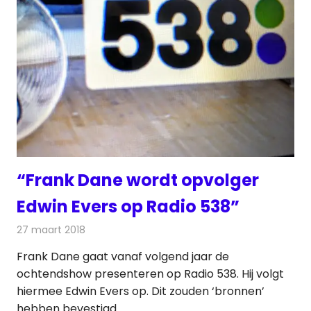
“Frank Dane wordt opvolger
Edwin Evers op Radio 538”
27 maart 2018
Redactie
Nieuws
,
Radionieuws
Frank Dane gaat vanaf volgend jaar de
ochtendshow presenteren op Radio 538. Hij volgt
hiermee Edwin Evers op. Dit zouden ‘bronnen’
hebben bevestigd