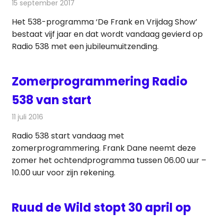
15 september 2017
Redactie
Nieuws
,
Radionieuws
Het 538-programma ‘De Frank en Vrijdag Show’
bestaat vijf jaar en dat wordt vandaag gevierd op
Radio 538 met een jubileumuitzending.
Zomerprogrammering Radio
538 van start
11 juli 2016
Redactie
Nieuws
,
Radionieuws
Radio 538 start vandaag met
zomerprogrammering. Frank Dane neemt deze
zomer het ochtendprogramma tussen 06.00 uur –
10.00 uur voor zijn rekening.
Ruud de Wild stopt 30 april op