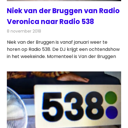
Niek van der Bruggen van Radio
Veronica naar Radio 538
8 november 2018
Redactie
Nieuws
Niek van der Bruggen is vanaf januari weer te
horen op Radio 538. De DJ krijgt een ochtendshow
in het weekeinde. Momenteel is Van der Bruggen