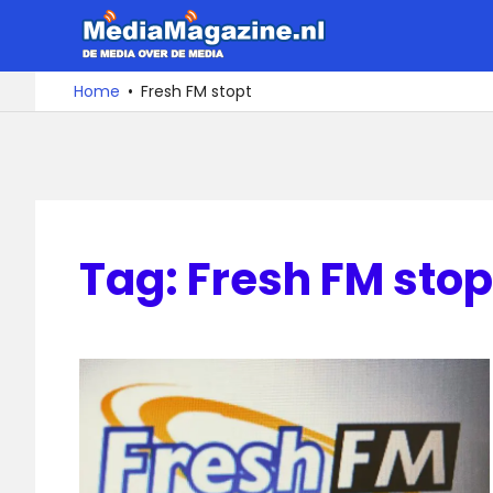
Ga
MediaMa
naar
de
De
Home
Fresh FM stopt
media
inhoud
over
de
media
Tag:
Fresh FM stop