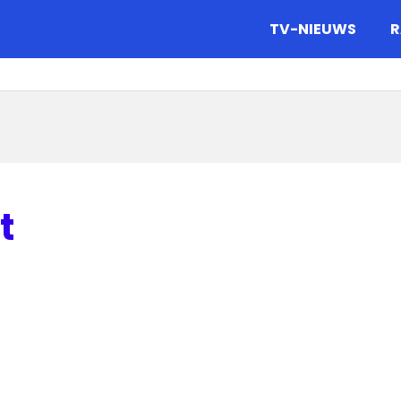
gazine.
TV-NIEUWS
R
t