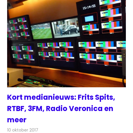
Kort medianieuws: Frits Spits,
RTBF, 3FM, Radio Veronica en
meer
10 oktober 2017
Redactie
Andere media over de media
,
Nieuws