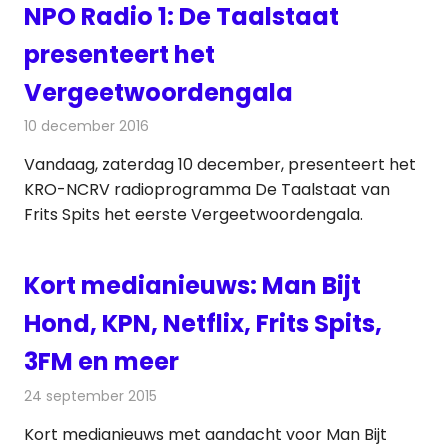
NPO Radio 1: De Taalstaat
presenteert het
Vergeetwoordengala
10 december 2016
Redactie
Nieuws
,
Radionieuws
Vandaag, zaterdag 10 december, presenteert het
KRO-NCRV radioprogramma De Taalstaat van
Frits Spits het eerste Vergeetwoordengala.
Kort medianieuws: Man Bijt
Hond, KPN, Netflix, Frits Spits,
3FM en meer
24 september 2015
Redactie
Andere media over de media
,
Nieuws
Kort medianieuws met aandacht voor Man Bijt