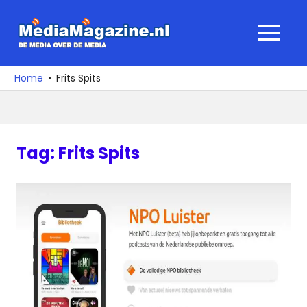
Ga
naar
MediaMagaz
MENU
de
De
inhoud
media
Home
Frits Spits
over
de
media
Tag:
Frits Spits