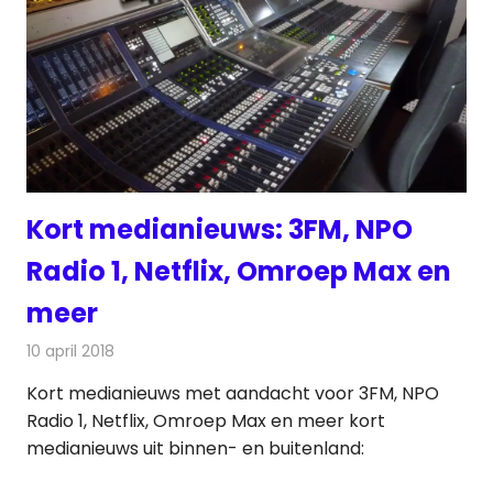
Kort medianieuws: 3FM, NPO
Radio 1, Netflix, Omroep Max en
meer
10 april 2018
Redactie
Andere media over de media
,
Nieuws
Kort medianieuws met aandacht voor 3FM, NPO
Radio 1, Netflix, Omroep Max en meer kort
medianieuws uit binnen- en buitenland: