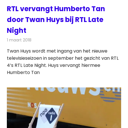
RTL vervangt Humberto Tan
door Twan Huys bij RTL Late
Night
1 maart 2018
Redactie
Nieuws
,
Televisienieuws
Twan Huys wordt met ingang van het nieuwe
televisieseizoen in september het gezicht van RTL
4’s RTL Late Night. Huys vervangt hiermee
Humberto Tan