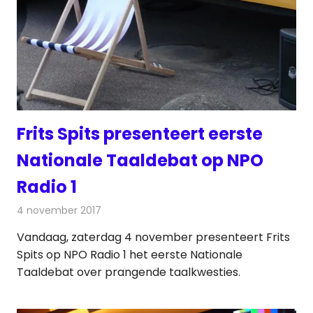
Frits Spits presenteert eerste
Nationale Taaldebat op NPO
Radio 1
4 november 2017
Redactie
Nieuws
,
Radionieuws
Vandaag, zaterdag 4 november presenteert Frits
Spits op NPO Radio 1 het eerste Nationale
Taaldebat over prangende taalkwesties.