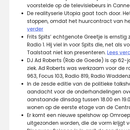
voorstelde op de televisiebeurs in Canne
De realityserie Utopia gaat toch door. 
stoppen, omdat het huurcontract van het
verder
Frits Spits’ echtgenote Greetje is ernsti
Radio 1. Hij viel in voor Spits die, net al
Taalstaat niet kon presenteren.
Lees ver
DJ Ad Roberts (Rob de Goede) is op 62-ja
ziek. Ad Roberts was werkzaam voor de r
963, Focus 103, Radio 819, Radio Waddenz
In de zesde editie van de politieke talks
aandacht voor de onderhandelingen ove
aanstaande dinsdag tussen 18.00 en 19.00
wonen op de eerste etage van de Central
Er komt een nieuwe spelshow op Omroep MA
uitgezonden worden, die de vorm krijgt 