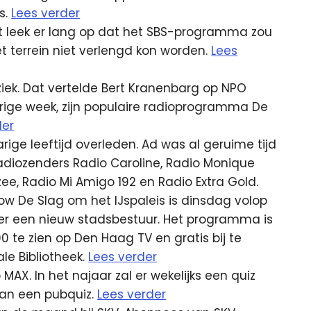
s.
Lees verder
Het leek er lang op dat het SBS-programma zou
 terrein niet verlengd kon worden.
Lees
g ziek. Dat vertelde Bert Kranenbarg op NPO
s vorige week, zijn populaire radioprogramma De
der
rige leeftijd overleden. Ad was al geruime tijd
adiozenders Radio Caroline, Radio Monique
ee, Radio Mi Amigo 192 en Radio Extra Gold.
how De Slag om het IJspaleis is dinsdag volop
r een nieuw stadsbestuur. Het programma is
 te zien op Den Haag TV en gratis bij te
e Bibliotheek.
Lees verder
X. In het najaar zal er wekelijks een quiz
van een pubquiz.
Lees verder