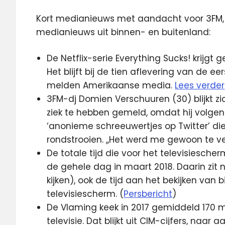
Kort medianieuws met aandacht voor 3FM, N
medianieuws uit binnen- en buitenland:
De Netflix-serie Everything Sucks! krijgt
Het blijft bij de tien aflevering van de ee
melden Amerikaanse media.
Lees verder
3FM-dj Domien Verschuuren (30) blijkt 
ziek te hebben gemeld, omdat hij volge
‘anonieme schreeuwertjes op Twitter’ di
rondstrooien. ,,Het werd me gewoon te ve
De totale tijd die voor het televisiesc
de gehele dag in maart 2018. Daarin zit na
kijken), ook de tijd aan het bekijken van
televisiescherm. (
Persbericht
)
De Vlaming keek in 2017 gemiddeld 170 m
televisie. Dat blijkt uit CIM-cijfers, naa