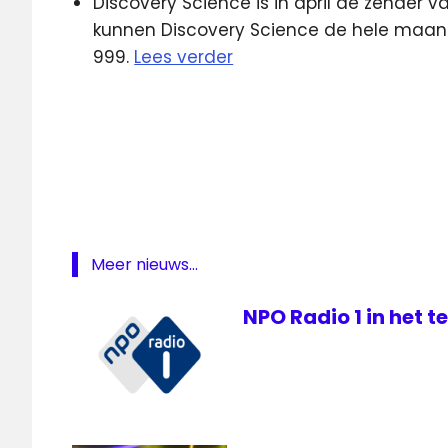
Discovery Science is in april de zender
kunnen Discovery Science de hele maand
999.
Lees verder
3fm
Domien
Verschuuren
Frits
Spits
kijkcijfers
Meer nieuws...
Netflix
NPO
NPO Radio 1 in het 
Radio
1
Omroep
Max
Vlaanderen