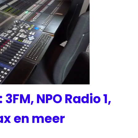
 3FM, NPO Radio 1,
ax en meer
s