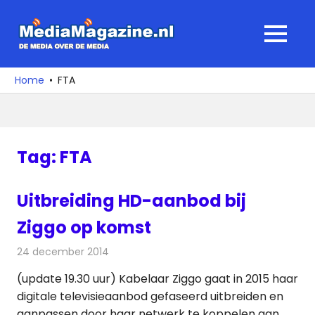
Ga
naar
MediaMagaz
MENU
de
De
inhoud
media
Home
FTA
over
de
media
Tag:
FTA
Uitbreiding HD-aanbod bij
Ziggo op komst
24 december 2014
Redactie
Kabelzaken
(update 19.30 uur) Kabelaar Ziggo gaat in 2015 haar
digitale televisieaanbod gefaseerd uitbreiden en
aanpassen door haar netwerk te koppelen aan