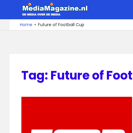
Ga
MediaMa
naar
de
De
Home
Future of Football Cup
media
inhoud
over
de
media
Tag:
Future of Foo