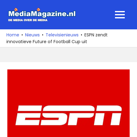
Ga
naar
MediaMagaz
MENU
de
De
inhoud
media
Home
Nieuws
Televisienieuws
ESPN zendt
over
innovatieve Future of Football Cup uit
de
media