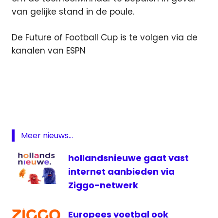
van gelijke stand in de poule.
De Future of Football Cup is te volgen via de
kanalen van ESPN
AZ
ESPN
Future
of
Football
Meer nieuws...
Cup
televisie
hollandsnieuwe gaat vast
voetbal
internet aanbieden via
Ziggo-netwerk
Europees voetbal ook