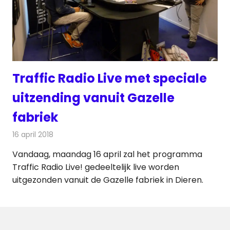
Traffic Radio Live met speciale
uitzending vanuit Gazelle
fabriek
16 april 2018
Redactie
Nieuws
,
Radionieuws
Vandaag, maandag 16 april zal het programma
Traffic Radio Live! gedeeltelijk live worden
uitgezonden vanuit de Gazelle fabriek in Dieren.