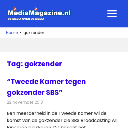
Ga
naar
MediaMagaz
MENU
de
De
inhoud
media
Home
gokzender
over
de
media
Tag:
gokzender
“Tweede Kamer tegen
gokzender SBS”
22 november 2013
Redactie
Televisienieuws
Een meerderheid in de Tweede Kamer wil de
komst van de gokzender die SBS Broadcasting wil
lanceren blokkeren. Dit bericht het