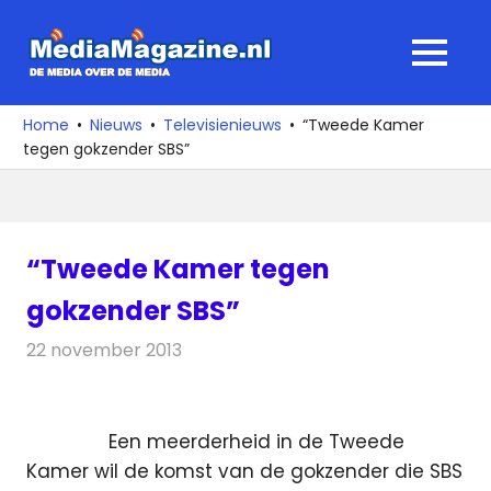
Ga
naar
MediaMagaz
MENU
de
De
inhoud
media
Home
Nieuws
Televisienieuws
“Tweede Kamer
over
tegen gokzender SBS”
de
media
“Tweede Kamer tegen
gokzender SBS”
22 november 2013
Redactie
Televisienieuws
Een meerderheid in de Tweede
Kamer wil de komst van de gokzender die SBS