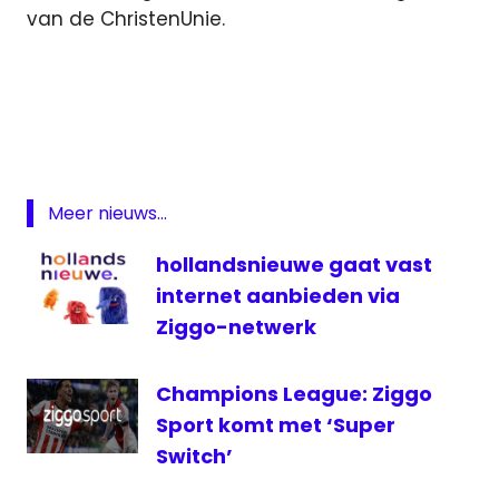
van de ChristenUnie.
gokzender
PvdA
SBS
Broadcasting
televisie
Meer nieuws...
tweede
hollandsnieuwe gaat vast
kamer
internet aanbieden via
zender
Ziggo-netwerk
Champions League: Ziggo
Sport komt met ‘Super
Switch’