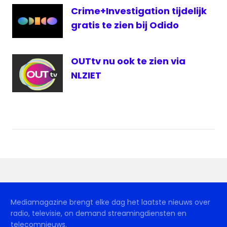
Crime+Investigation tijdelijk
gratis te zien bij Odido
OUTtv nu ook te zien via
NLZIET
Mediamagazine brengt elke dag het laatste nieuws over
radio, televisie, on demand streamingdiensten en
telecomnieuws.