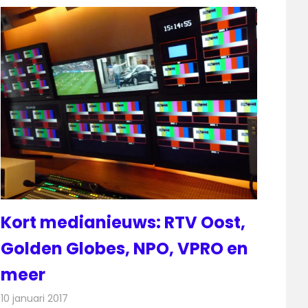
Kort medianieuws: RTV Oost,
Golden Globes, NPO, VPRO en
meer
10 januari 2017
Redactie
Andere media over de media
,
Nieuws