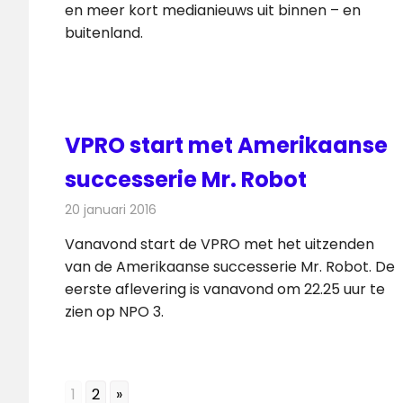
en meer kort medianieuws uit binnen – en
buitenland.
VPRO start met Amerikaanse
successerie Mr. Robot
20 januari 2016
Redactie
Nieuws
,
Televisienieuws
Vanavond start de VPRO met het uitzenden
van de Amerikaanse successerie Mr. Robot. De
eerste aflevering is vanavond om 22.25 uur te
zien op NPO 3.
1
2
»