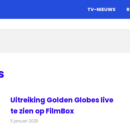
gazine.
TV-NIEUWS
R
s
Uitreiking Golden Globes live
te zien op FilmBox
5 januari 2025
Redactie
Televisienieuws