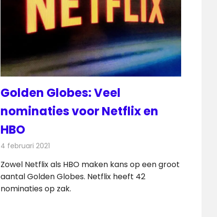
Golden Globes: Veel
nominaties voor Netflix en
HBO
4 februari 2021
Redactie
Televisienieuws
Zowel Netflix als HBO maken kans op een groot
aantal Golden Globes. Netflix heeft 42
nominaties op zak.