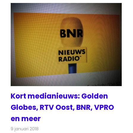
Kort medianieuws: Golden
Globes, RTV Oost, BNR, VPRO
en meer
9 januari 2018
Redactie
Andere media over de media
,
Nieuws