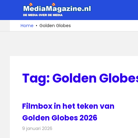
Ga
MediaMa
naar
de
De
Home
Golden Globes
media
inhoud
over
de
media
Tag:
Golden Globe
Filmbox in het teken van
Golden Globes 2026
9 januari 2026
Redactie
Televisienieuws