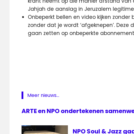
krant neemt op die manier afstand van 
Jahjah de aanslag in Jeruzalem legitime
Onbeperkt bellen en video kijken zonder b
zonder dat je wordt ‘afgeknepen’. Deze dr
gaan zetten op onbeperkte abonnemente
De
Standaard
Golden
Globes
Netflix
NPO
Meer nieuws...
Roaming
Rob
ARTE en NPO ondertekenen samenw
Geus
RTV
NPO Soul & Jazz gaa
Oost