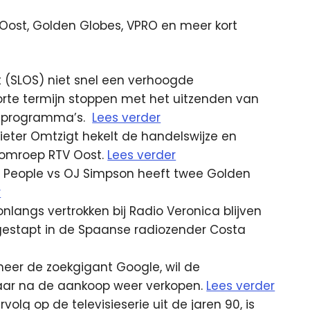
ost, Golden Globes, VPRO en meer kort
t (SLOS) niet snel een verhoogde
 korte termijn stoppen met het uitzenden van
e programma’s.
Lees verder
ter Omtzigt hekelt de handelswijze en
e omroep RTV Oost.
Lees verder
e People vs OJ Simpson heeft twee Golden
r
onlangs vertrokken bij Radio Veronica blijven
ingestapt in de Spaanse radiozender Costa
eer de zoekgigant Google, wil de
jaar na de aankoop weer verkopen.
Lees verder
olg op de televisieserie uit de jaren 90, is