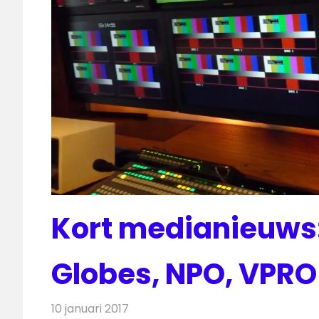
Kort medianieuws:
Globes, NPO, VPRO
10 januari 2017
Redactie
Andere media over de media
,
Nie