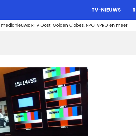
gazine.
TV-NIEUWS
R
t medianieuws: RTV Oost, Golden Globes, NPO, VPRO en meer