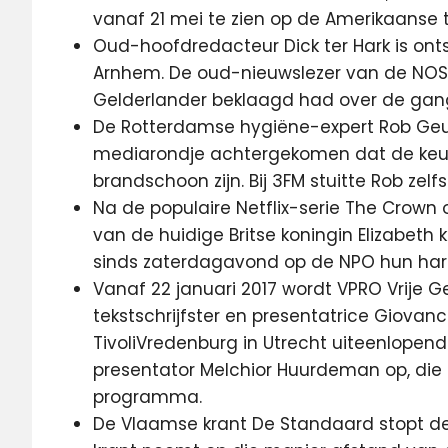
vanaf 21 mei te zien op de Amerikaanse 
Oud-hoofdredacteur Dick ter Hark is ontsl
Arnhem. De oud-nieuwslezer van de NOS kr
Gelderlander beklaagd had over de gan
De Rotterdamse hygiëne-expert Rob Geus
mediarondje achtergekomen dat de keuk
brandschoon zijn. Bij 3FM stuitte Rob zel
Na de populaire Netflix-serie The Crown 
van de huidige Britse koningin Elizabeth
sinds zaterdagavond op de NPO hun har
Vanaf 22 januari 2017 wordt VPRO Vrije 
tekstschrijfster en presentatrice Giova
TivoliVredenburg in Utrecht uiteenlopende
presentator Melchior Huurdeman op, die al
programma.
De Vlaamse krant De Standaard stopt d