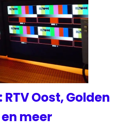
 RTV Oost, Golden
 en meer
uws