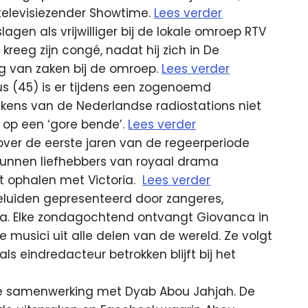
televisiezender Showtime.
Lees verder
agen als vrijwilliger bij de lokale omroep RTV
eeg zijn congé, nadat hij zich in De
g van zaken bij de omroep.
Lees verder
 (45) is er tijdens een zogenoemd
ens van de Nederlandse radiostations niet
fs op een ‘gore bende’.
Lees verder
over de eerste jaren van de regeerperiode
 kunnen liefhebbers van royaal drama
t ophalen met Victoria.
Lees verder
Geluiden gepresenteerd door zangeres,
nca. Elke zondagochtend ontvangt Giovanca in
 musici uit alle delen van de wereld. Ze volgt
s eindredacteur betrokken blijft bij het
e samenwerking met Dyab Abou Jahjah. De