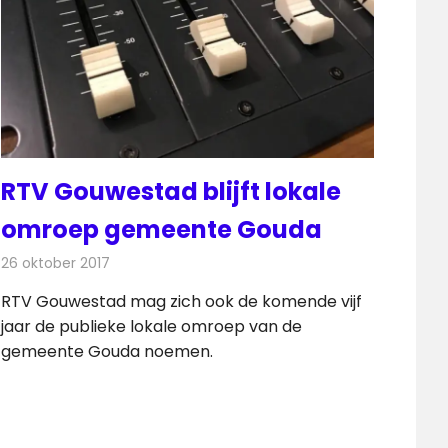
RTV Gouwestad blijft lokale
omroep gemeente Gouda
26 oktober 2017
Redactie
Nieuws
,
Radionieuws
RTV Gouwestad mag zich ook de komende vijf
jaar de publieke lokale omroep van de
gemeente Gouda noemen.