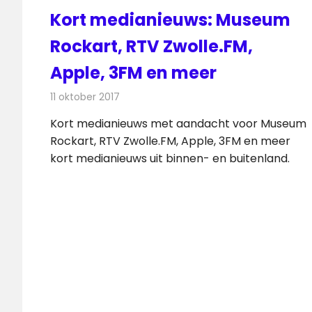
Kort medianieuws: Museum
Rockart, RTV Zwolle.FM,
Apple, 3FM en meer
11 oktober 2017
Redactie
Andere media over de media
,
Nieuws
Kort medianieuws met aandacht voor Museum
Rockart, RTV Zwolle.FM, Apple, 3FM en meer
kort medianieuws uit binnen- en buitenland.