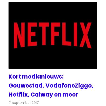
Kort medianieuws:
Gouwestad, VodafoneZiggo,
Netflix, Caiway en meer
21 september 2017
Redactie
Nieuws
,
Radionieuws