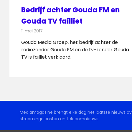
Bedrijf achter Gouda FM en
Gouda TV failliet
11 mei 2017
Redactie
Nieuws
,
Radionieuws
,
Televisienieuws
Gouda Media Groep, het bedrijf achter de
radiozender Gouda FM en de tv-zender Gouda
TV is failliet verklaard.
Mediamagazine brengt elke dag het laatste nieuws ove
streamingdiensten en telecomnieuws.