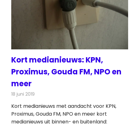
Kort medianieuws: KPN,
Proximus, Gouda FM, NPO en
meer
18 juni 2019
Redactie
Andere media over de media
Kort medianieuws met aandacht voor KPN,
Proximus, Gouda FM, NPO en meer kort
medianieuws uit binnen- en buitenland: