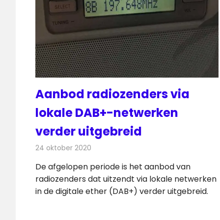
Aanbod radiozenders via
lokale DAB+-netwerken
verder uitgebreid
24 oktober 2020
Redactie
Radionieuws
De afgelopen periode is het aanbod van
radiozenders dat uitzendt via lokale netwerken
in de digitale ether (DAB+) verder uitgebreid.