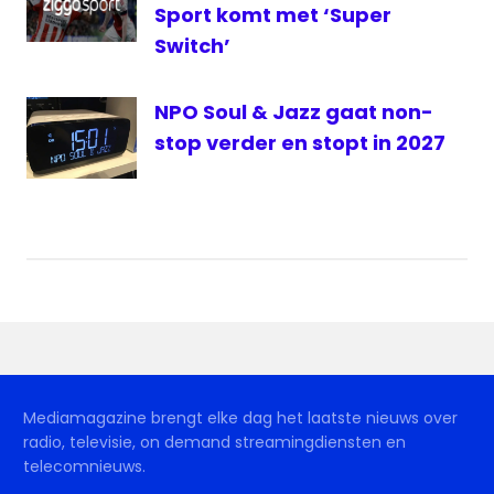
Sport komt met ‘Super
Switch’
NPO Soul & Jazz gaat non-
stop verder en stopt in 2027
Mediamagazine brengt elke dag het laatste nieuws over
radio, televisie, on demand streamingdiensten en
telecomnieuws.