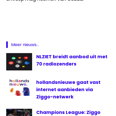
failliet
Gouda
FM
Gouda
Media
Meer nieuws...
Groep
Gouda
NLZIET breidt aanbod uit met
TV
70 radiozenders
krant
lokale
hollandsnieuwe gaat vast
omroep
internet aanbieden via
Radio
Ziggo-netwerk
televisie
Champions League: Ziggo