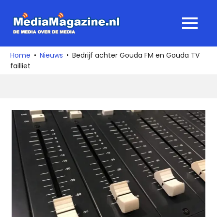
Ga
naar
MediaMagaz
MENU
de
De
inhoud
media
Home
Nieuws
Bedrijf achter Gouda FM en Gouda TV
over
failliet
de
media