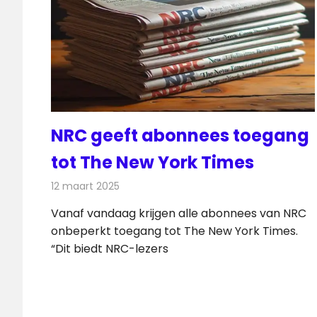
NRC geeft abonnees toegang
tot The New York Times
12 maart 2025
Redactie
Kranten
Vanaf vandaag krijgen alle abonnees van NRC
onbeperkt toegang tot The New York Times.
“Dit biedt NRC-lezers