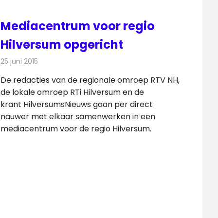
Mediacentrum voor regio
Hilversum opgericht
25 juni 2015
Redactie
Nieuws
,
Radionieuws
,
Televisienieuws
De redacties van de regionale omroep RTV NH,
s
de lokale omroep RTi Hilversum en de
krant HilversumsNieuws gaan per direct
nauwer met elkaar samenwerken in een
mediacentrum voor de regio Hilversum.