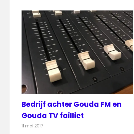
Bedrijf achter Gouda FM en
Gouda TV failliet
11 mei 2017
Redactie
Nieuws
,
Radionieuws
,
Televisienieuws