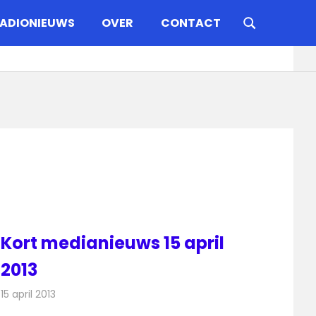
ADIONIEUWS
OVER
CONTACT
Kort medianieuws 15 april
2013
15 april 2013
Redactie
Andere media over de media