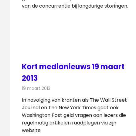
van de concurrentie bij langdurige storingen.
Kort medianieuws 19 maart
2013
19 maart 2013
Redactie
Andere media over de media
In navolging van kranten als The Wall Street
Journal en The New York Times gaat ook
Washington Post geld vragen aan lezers die
regelmatig artikelen raadplegen via zijn
website.