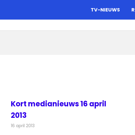
gazine.
TV-NIEUWS
R
Kort medianieuws 16 april
2013
16 april 2013
Redactie
Andere media over de media