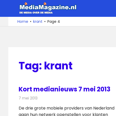
Ga
MediaMa
naar
de
De
Home
krant
Page 4
media
inhoud
over
de
media
Tag:
krant
Kort medianieuws 7 mei 2013
7 mei 2013
Redactie
Andere media over de media
De drie grote mobiele providers van Nederland
gaan hun netwerk openstellen voor klanten