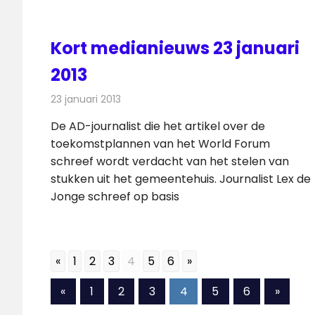
Kort medianieuws 23 januari
2013
23 januari 2013
Redactie
Andere media over de media
De AD-journalist die het artikel over de
toekomstplannen van het World Forum
schreef wordt verdacht van het stelen van
stukken uit het gemeentehuis. Journalist Lex de
Jonge schreef op basis
«
1
2
3
4
5
6
»
Berichten
Vorige
Volgen
«
1
2
3
4
5
6
»
berichten
berich