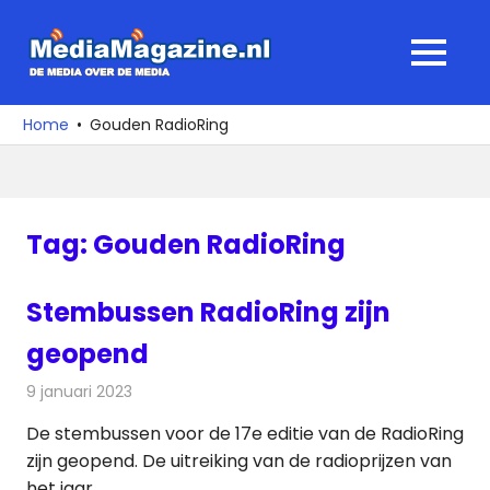
Ga
naar
MediaMagaz
MENU
de
De
inhoud
media
Home
Gouden RadioRing
over
de
media
Tag:
Gouden RadioRing
Stembussen RadioRing zijn
geopend
9 januari 2023
Redactie
Radionieuws
De stembussen voor de 17e editie van de RadioRing
zijn geopend. De uitreiking van de radioprijzen van
het jaar