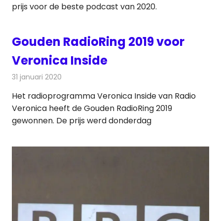
prijs voor de beste podcast van 2020.
Gouden RadioRing 2019 voor
Veronica Inside
31 januari 2020
Redactie
Radionieuws
Het radioprogramma Veronica Inside van Radio
Veronica heeft de Gouden RadioRing 2019
gewonnen. De prijs werd donderdag