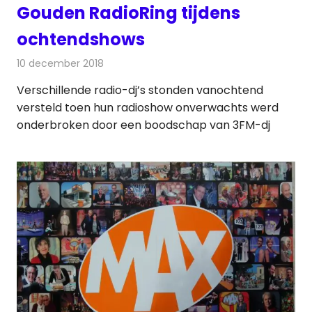
Gouden RadioRing tijdens
ochtendshows
10 december 2018
Redactie
Radionieuws
Verschillende radio-dj’s stonden vanochtend
versteld toen hun radioshow onverwachts werd
onderbroken door een boodschap van 3FM-dj