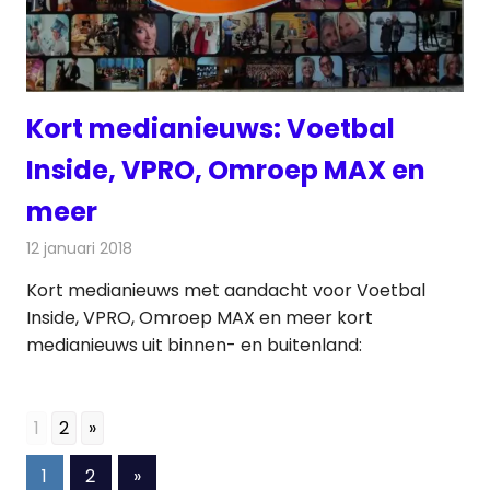
Kort medianieuws: Voetbal
Inside, VPRO, Omroep MAX en
meer
12 januari 2018
Redactie
Andere media over de media
,
Nieuws
Kort medianieuws met aandacht voor Voetbal
Inside, VPRO, Omroep MAX en meer kort
medianieuws uit binnen- en buitenland:
1
2
»
Berichten
Volgende
1
2
»