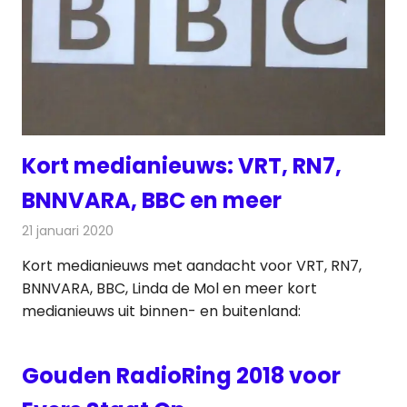
Kort medianieuws: VRT, RN7,
BNNVARA, BBC en meer
21 januari 2020
Redactie
Andere media over de media
Kort medianieuws met aandacht voor VRT, RN7,
BNNVARA, BBC, Linda de Mol en meer kort
medianieuws uit binnen- en buitenland:
Gouden RadioRing 2018 voor