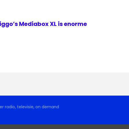
ggo’s Mediabox XL is enorme
r radio, televisie, on demand