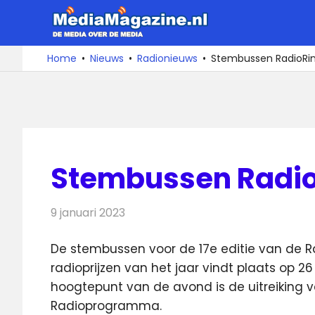
Ga
MediaMa
naar
de
De
Home
Nieuws
Radionieuws
Stembussen RadioRin
media
inhoud
over
de
media
Stembussen Radio
9 januari 2023
Redactie
Radionieuws
De stembussen voor de 17e editie van de Ra
radioprijzen van het jaar
vindt plaats op 26 
hoogtepunt van de avond is de uitreiking 
Radioprogramma.