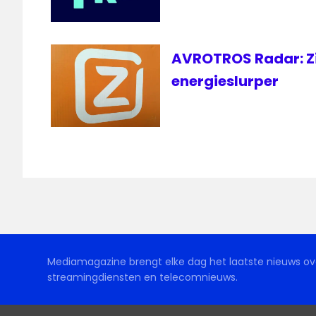
AVROTROS Radar: Zi
energieslurper
Mediamagazine brengt elke dag het laatste nieuws ove
streamingdiensten en telecomnieuws.