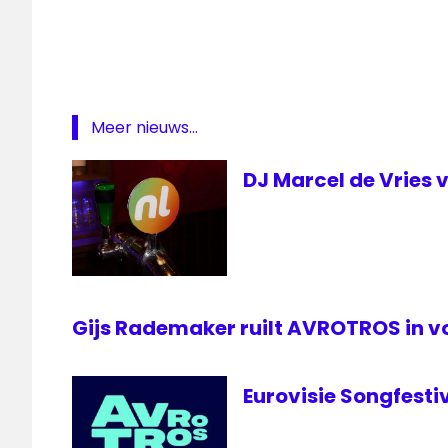
Gouden
RadioRing
Radioring
Meer nieuws...
DJ Marcel de Vries 
Gijs Rademaker ruilt AVROTROS in v
Eurovisie Songfesti