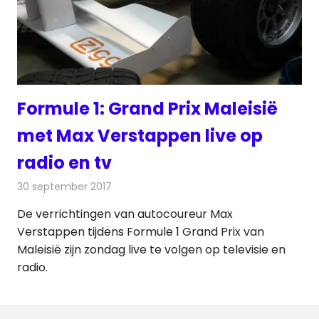
Formule 1: Grand Prix Maleisië
met Max Verstappen live op
radio en tv
30 september 2017
Redactie
Nieuws
,
Televisienieuws
De verrichtingen van autocoureur Max
Verstappen tijdens Formule 1 Grand Prix van
Maleisië zijn zondag live te volgen op televisie en
radio.