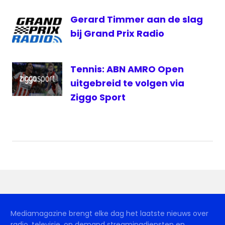
Max
Gerard Timmer aan de slag
Verstappen
bij Grand Prix Radio
Olav
Mol
Verstappen
Tennis: ABN AMRO Open
Ziggo
uitgebreid te volgen via
Sport
Ziggo Sport
Mediamagazine brengt elke dag het laatste nieuws over
radio, televisie, on demand streamingdiensten en