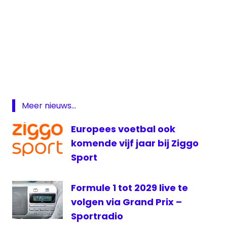
Formule
1
Formule
1 live
Grand
Meer nieuws...
Prix
Maleisië
Europees voetbal ook
Grand
komende vijf jaar bij Ziggo
prix
Sport
Radio
live
Formule
Formule 1 tot 2029 live te
1
volgen via Grand Prix –
live
Sportradio
Verstappen