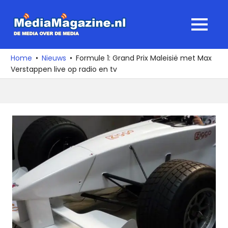
Ga
naar
MediaMagaz
MENU
de
De
inhoud
media
Home
Nieuws
Formule 1: Grand Prix Maleisië met Max
over
Verstappen live op radio en tv
de
media