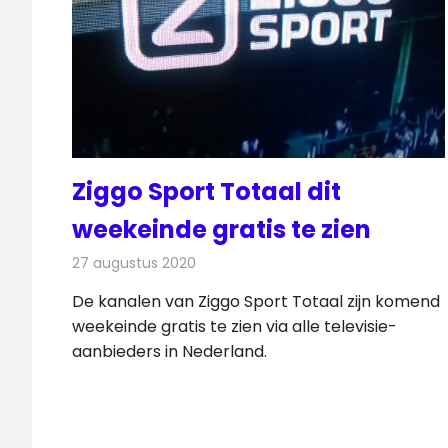
Ziggo Sport Totaal dit
weekeinde gratis te zien
27 augustus 2020
Redactie
Televisienieuws
De kanalen van Ziggo Sport Totaal zijn komend
weekeinde gratis te zien via alle televisie-
aanbieders in Nederland.