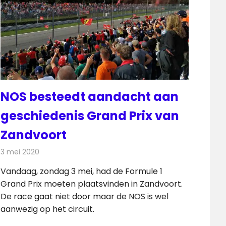
NOS besteedt aandacht aan
geschiedenis Grand Prix van
Zandvoort
3 mei 2020
Redactie
Televisienieuws
Vandaag, zondag 3 mei, had de Formule 1
Grand Prix moeten plaatsvinden in Zandvoort.
De race gaat niet door maar de NOS is wel
aanwezig op het circuit.