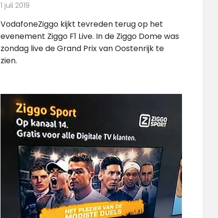
1 juli 2019
Redactie
Televisienieuws
VodafoneZiggo kijkt tevreden terug op het
evenement Ziggo F1 Live. In de Ziggo Dome was
zondag live de Grand Prix van Oostenrijk te
zien.