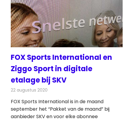
FOX Sports International en
Ziggo Sport in digitale
etalage bij SKV
22 augustus 2020
Redactie
Televisienieuws
FOX Sports International is in de maand
september het “Pakket van de maand” bij
aanbieder SKV en voor elke abonnee