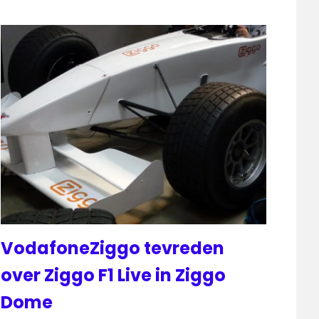
VodafoneZiggo tevreden
over Ziggo F1 Live in Ziggo
Dome