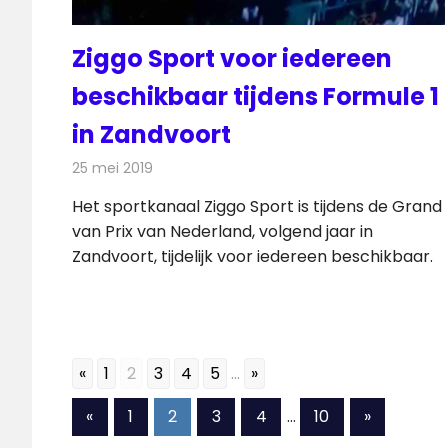
Ziggo Sport voor iedereen
beschikbaar tijdens Formule 1
in Zandvoort
25 mei 2019
Redactie
Televisienieuws
Het sportkanaal Ziggo Sport is tijdens de Grand
van Prix van Nederland, volgend jaar in
Zandvoort, tijdelijk voor iedereen beschikbaar.
«
1
2
3
4
5
...
»
Berichten
Vorige
Volgende
«
1
2
3
4
…
10
»
berichten
berichten