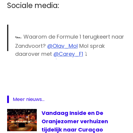
Sociale media:
🏎️ Waarom de Formule 1 terugkeert naar
Zandvoort?
@Olav_Mol
Mol sprak
daarover met
@Carey_F1
⤵️
pic.twitter.com/fottO6I5GL
Formule
1
— Ziggo Sport F1 (@ZiggoSportF1)
May 14,
Grand
2019
Prix
Heineken
Meer nieuws...
Dutch
Grand
Vandaag Inside en De
Prix
Oranjezomer verhuizen
Talpa
tijdelijk naar Curaçao
Talpa