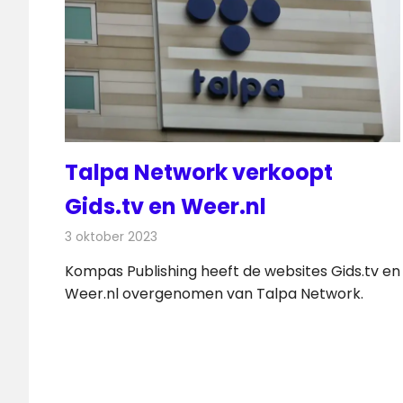
Talpa Network verkoopt
Gids.tv en Weer.nl
3 oktober 2023
Redactie
Televisienieuws
Kompas Publishing heeft de websites Gids.tv en
Weer.nl overgenomen van Talpa Network.