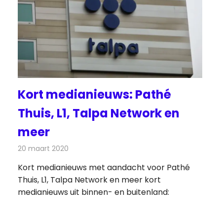
Kort medianieuws: Pathé
Thuis, L1, Talpa Network en
meer
20 maart 2020
Redactie
Andere media over de media
Kort medianieuws met aandacht voor Pathé
Thuis, L1, Talpa Network en meer kort
medianieuws uit binnen- en buitenland: