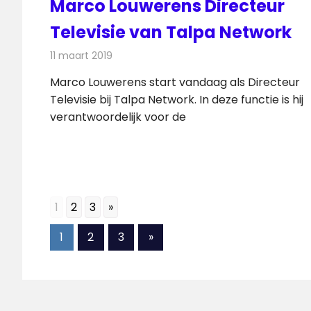
Marco Louwerens Directeur
Televisie van Talpa Network
11 maart 2019
Redactie
Televisienieuws
Marco Louwerens start vandaag als Directeur
Televisie bij Talpa Network. In deze functie is hij
verantwoordelijk voor de
1
2
3
»
Berichten
Volgende
1
2
3
»
berichten
paginering