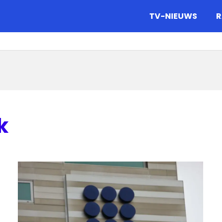
gazine.
TV-NIEUWS
R
k