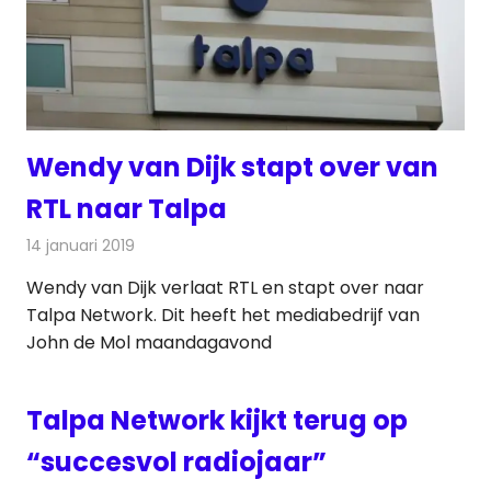
Wendy van Dijk stapt over van
RTL naar Talpa
14 januari 2019
Redactie
Televisienieuws
Wendy van Dijk verlaat RTL en stapt over naar
Talpa Network. Dit heeft het mediabedrijf van
John de Mol maandagavond
Talpa Network kijkt terug op
“succesvol radiojaar”