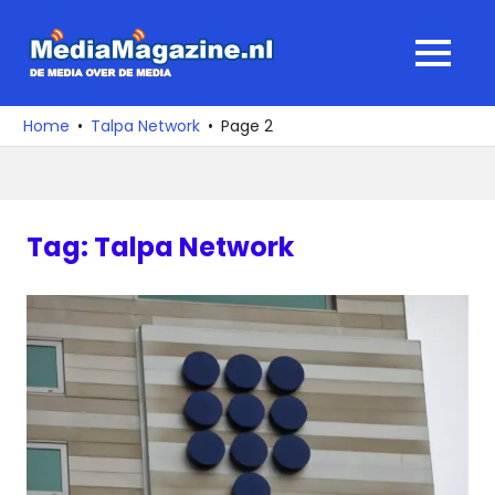
Ga
naar
MediaMagaz
MENU
de
De
inhoud
media
Home
Talpa Network
Page 2
over
de
media
Tag:
Talpa Network