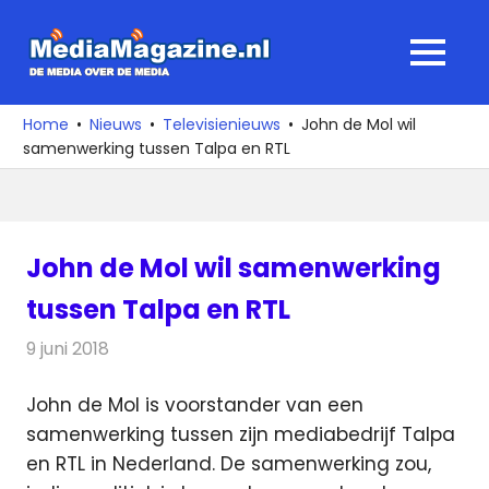
Ga
naar
MediaMagaz
MENU
de
De
inhoud
media
Home
Nieuws
Televisienieuws
John de Mol wil
over
samenwerking tussen Talpa en RTL
de
media
John de Mol wil samenwerking
tussen Talpa en RTL
9 juni 2018
Redactie
Televisienieuws
John de Mol is voorstander van een
samenwerking tussen zijn mediabedrijf Talpa
en RTL in Nederland. De samenwerking zou,