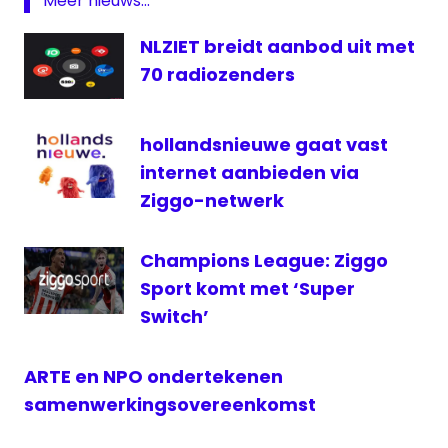
Meer nieuws...
rtl
NLZIET breidt aanbod uit met
samenwerking
70 radiozenders
Talpa
Network
Talpa
hollandsnieuwe gaat vast
Radio
internet aanbieden via
Talpa
Ziggo-netwerk
TV
televisie
Champions League: Ziggo
Sport komt met ‘Super
Switch’
ARTE en NPO ondertekenen
samenwerkingsovereenkomst