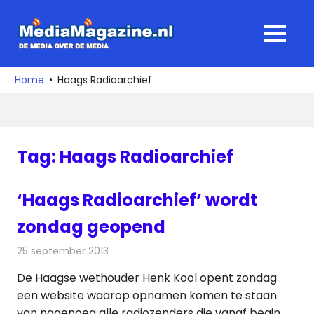
Ga
naar
MediaMagaz
MENU
de
De
inhoud
media
Home
Haags Radioarchief
over
de
media
Tag:
Haags Radioarchief
‘Haags Radioarchief’ wordt
zondag geopend
25 september 2013
Redactie
Radionieuws
De Haagse wethouder Henk Kool opent zondag
een website waarop opnamen komen te staan
van nagenoeg alle radiozenders die vanaf begin