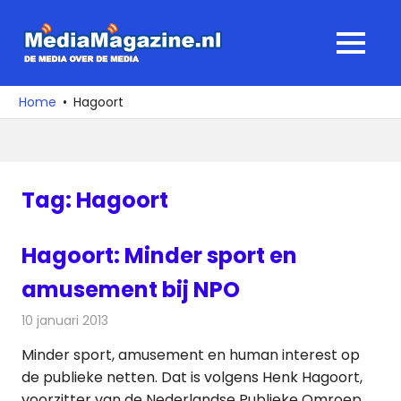
Ga
naar
MediaMagaz
MENU
de
De
inhoud
media
Home
Hagoort
over
de
media
Tag:
Hagoort
Hagoort: Minder sport en
amusement bij NPO
10 januari 2013
Redactie
Televisienieuws
Minder sport, amusement en human interest op
de publieke netten. Dat is volgens Henk Hagoort,
voorzitter van de Nederlandse Publieke Omroep