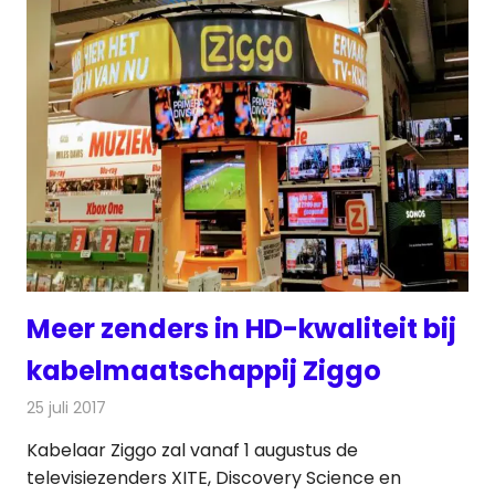
Meer zenders in HD-kwaliteit bij
kabelmaatschappij Ziggo
25 juli 2017
Redactie
Nieuws
,
Televisienieuws
Kabelaar Ziggo zal vanaf 1 augustus de
televisiezenders XITE, Discovery Science en