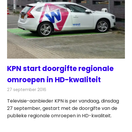
KPN start doorgifte regionale
omroepen in HD-kwaliteit
27 september 2016
Redactie
Nieuws
,
Televisienieuws
Televisie-aanbieder KPN is per vandaag, dinsdag
27 september, gestart met de doorgifte van de
publieke regionale omroepen in HD-kwaliteit.