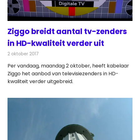
Ziggo breidt aantal tv-zenders
in HD-kwaliteit verder uit
2 oktober 2017
Redactie
Nieuws
,
Televisienieuws
Per vandaag, maandag 2 oktober, heeft kabelaar
Ziggo het aanbod van televisiezenders in HD-
kwaliteit verder uitgebreid.