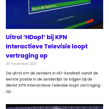
Uitrol ‘HDop1’ bij KPN
Interactieve Televisie loopt
vertraging op
30 november 2017
Redactie
Nieuws
,
Televisienieuws
De uitrol om de zenders in HD-kwaliteit vanaf de
eerste positie in de zenderlijst te krijgen bij de
dienst KPN Interactieve Televisie loopt vertraging
op.