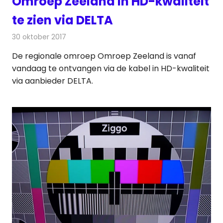
Omroep Zeeland in HD-kwaliteit
te zien via DELTA
30 oktober 2017
Redactie
Nieuws
,
Televisienieuws
De regionale omroep Omroep Zeeland is vanaf
vandaag te ontvangen via de kabel in HD-kwaliteit
via aanbieder DELTA.