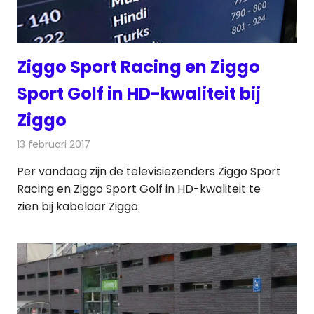
Ziggo Sport Racing en Ziggo
Sport Golf in HD-kwaliteit bij
Ziggo
13 februari 2017
Redactie
Kabelzaken
,
Nieuws
,
Televisienieuws
Per vandaag zijn de televisiezenders Ziggo Sport
Racing en Ziggo Sport Golf in HD-kwaliteit te
zien bij kabelaar Ziggo.