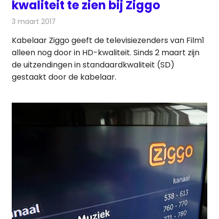
kwaliteit te zien bij Ziggo
3 maart 2017
Redactie
Kabelzaken
,
Nieuws
,
Televisienieuws
Kabelaar Ziggo geeft de televisiezenders van Film1
alleen nog door in HD-kwaliteit. Sinds 2 maart zijn
de uitzendingen in standaardkwaliteit (SD)
gestaakt door de kabelaar.