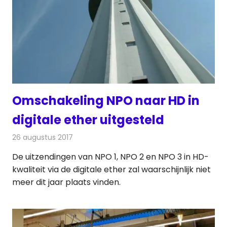
Omschakeling NPO naar HD in
digitale ether uitgesteld
26 augustus 2017
Redactie
Nieuws
,
Televisienieuws
De uitzendingen van NPO 1, NPO 2 en NPO 3 in HD-
kwaliteit via de digitale ether zal waarschijnlijk niet
meer dit jaar plaats vinden.