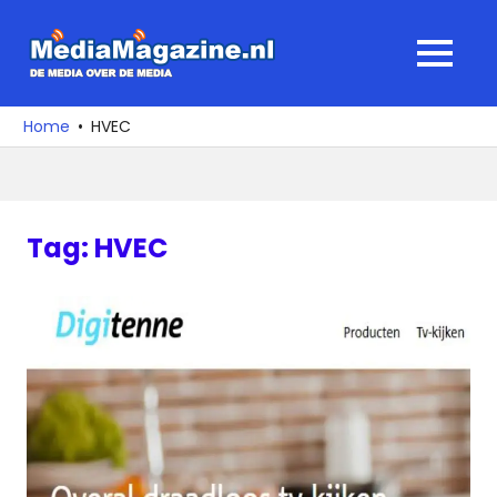
Ga
naar
MediaMagaz
MENU
de
De
inhoud
media
Home
HVEC
over
de
media
Tag:
HVEC