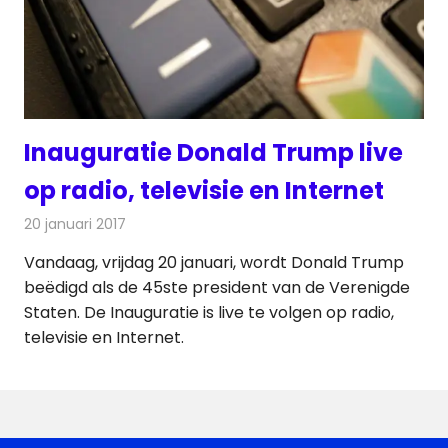
Inauguratie Donald Trump live
op radio, televisie en Internet
20 januari 2017
Redactie
Nieuws
,
Radionieuws
,
Televisienieuws
Vandaag, vrijdag 20 januari, wordt Donald Trump
beëdigd als de 45ste president van de Verenigde
Staten. De Inauguratie is live te volgen op radio,
televisie en Internet.