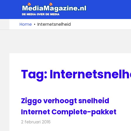
Ga
MediaMa
naar
de
De
Home
Internetsnelheid
media
inhoud
over
de
media
Tag:
Internetsnelh
Ziggo verhoogt snelheid
Internet Complete-pakket
2 februari 2016
Redactie
Internet
,
Nieuws
,
Telecom