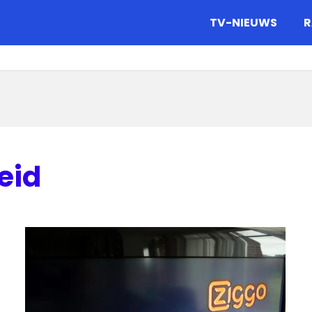
gazine.
TV-NIEUWS
R
eid