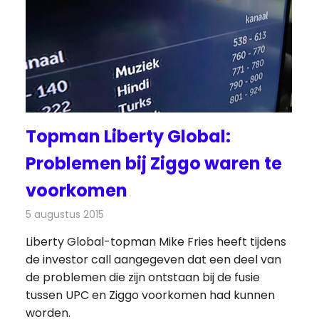
Topman Liberty Global:
Problemen bij Ziggo waren te
voorkomen
5 augustus 2015
Redactie
Kabelzaken
,
Nieuws
Liberty Global-topman Mike Fries heeft tijdens
de investor call aangegeven dat een deel van
de problemen die zijn ontstaan bij de fusie
tussen UPC en Ziggo voorkomen had kunnen
worden.