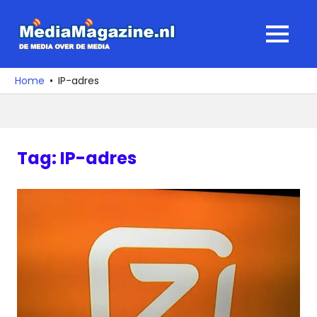
Ga
naar
MediaMagaz
MENU
de
De
inhoud
media
Home
IP-adres
over
de
media
Tag:
IP-adres