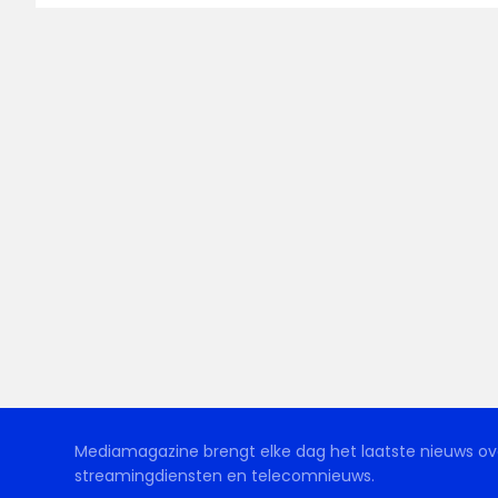
Mediamagazine brengt elke dag het laatste nieuws ove
streamingdiensten en telecomnieuws.