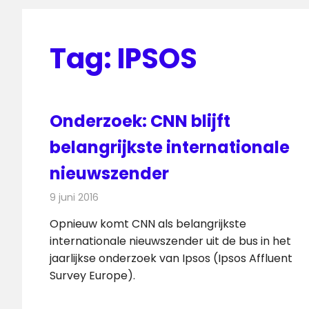
Tag:
IPSOS
Onderzoek: CNN blijft
belangrijkste internationale
nieuwszender
9 juni 2016
Redactie
Nieuws
,
Televisienieuws
Opnieuw komt CNN als belangrijkste
internationale nieuwszender uit de bus in het
jaarlijkse onderzoek van Ipsos (Ipsos Affluent
Survey Europe).