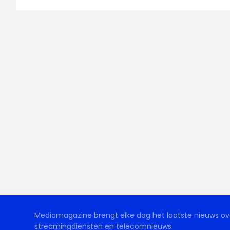
Mediamagazine brengt elke dag het laatste nieuws ove
streamingdiensten en telecomnieuws.